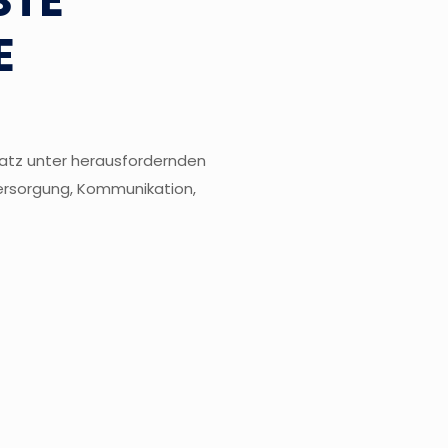
STE
E
insatz unter herausfordernden
ersorgung, Kommunikation,