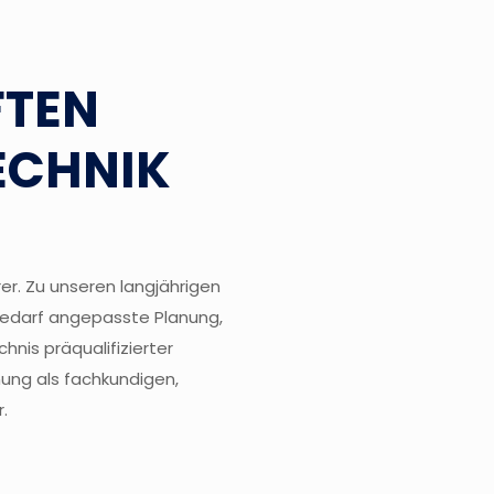
FTEN
ECHNIK
er. Zu unseren langjährigen
 Bedarf angepasste Planung,
hnis präqualifizierter
ung als fachkundigen,
r.