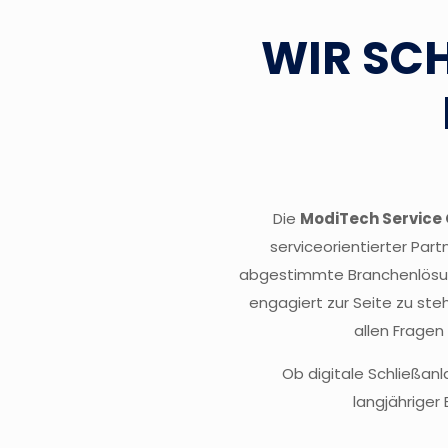
WIR SC
Die
ModiTech Servic
serviceorientierter Par
abgestimmte Branchenlösung
engagiert zur Seite zu ste
allen Frage
Ob digitale Schließa
langjähriger